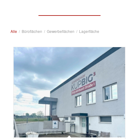
Alle
/
Büroflächen
/
Gewerbeflächen
/
Lagerfläche